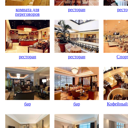
комната для
ресторан
ресто
переговоров
ресторан
ресторан
Спорт
бар
бар
Кофейный