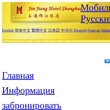
Мобиль
Русски
English
简体中文
繁體中文
日本語
한국어
Deutsch
Français
Itali
Главная
Информация
забронировать