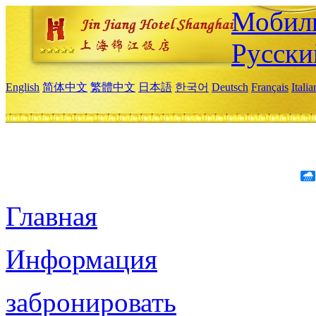
Мобиль
Русски
English
简体中文
繁體中文
日本語
한국어
Deutsch
Français
Itali
Главная
Информация
забронировать