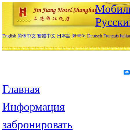
Мобиль
Русски
English
简体中文
繁體中文
日本語
한국어
Deutsch
Français
Itali
Главная
Информация
забронировать