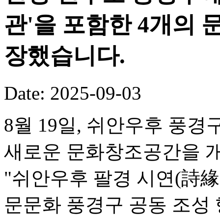
관'을 포함한 4개의
장했습니다.
Date: 2025-09-03
8월 19일, 쉬안우후 풍
새로운 문화창조공간을 개
"쉬안우후 팔경 시연(詩緣
문문화 풍경구 공동 조성