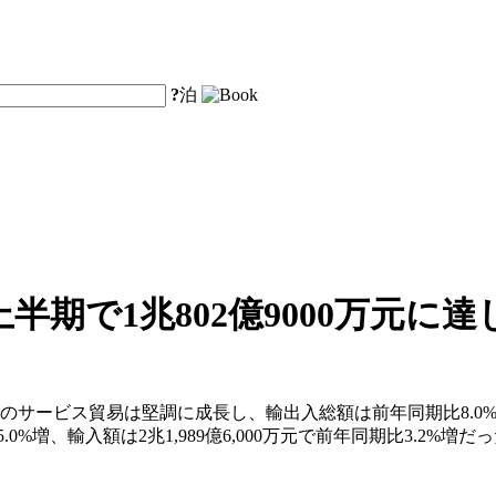
?
泊
期で1兆802億9000万元に達
ービス貿易は堅調に成長し、輸出入総額は前年同期比8.0%増の3
%増、輸入額は2兆1,989億6,000万元で前年同期比3.2%増だ