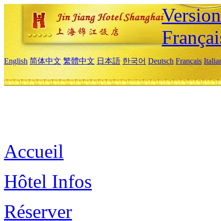
Versio
Françai
English
简体中文
繁體中文
日本語
한국어
Deutsch
Français
Itali
Accueil
Hôtel Infos
Réserver