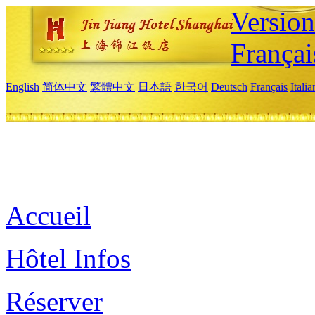
Versio
Françai
English
简体中文
繁體中文
日本語
한국어
Deutsch
Français
Itali
Accueil
Hôtel Infos
Réserver