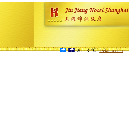
26 ~ 31℃
Détail météo