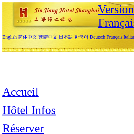
Versio
Françai
English
简体中文
繁體中文
日本語
한국어
Deutsch
Français
Itali
Accueil
Hôtel Infos
Réserver