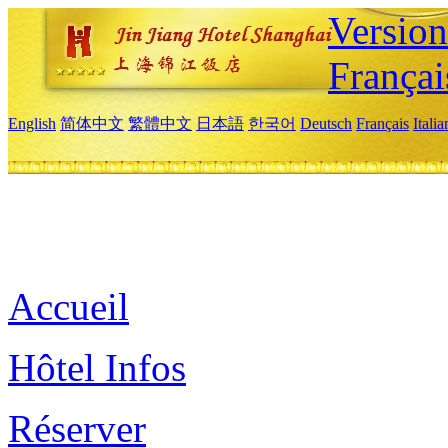
Versio
Françai
English
简体中文
繁體中文
日本語
한국어
Deutsch
Français
Itali
Accueil
Hôtel Infos
Réserver