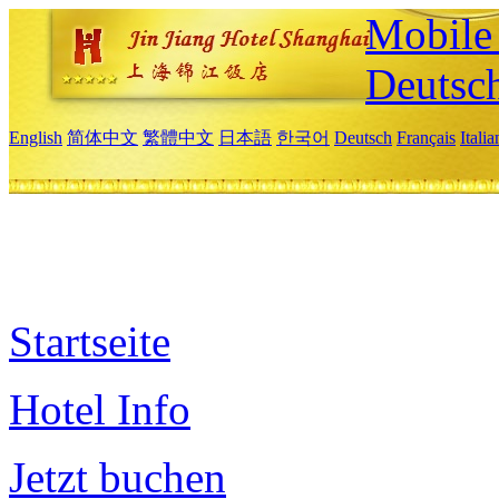
Mobile 
Deutsc
English
简体中文
繁體中文
日本語
한국어
Deutsch
Français
Itali
Startseite
Hotel Info
Jetzt buchen